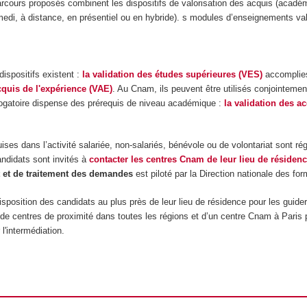
parcours proposés combinent les dispositifs de valorisation des acquis (acadé
medi, à distance, en présentiel ou en hybride). s modules d’enseignements va
ispositifs existent :
la validation des études supérieures (VES)
accomplies
quis de l'expérience (VAE)
. Au Cnam, ils peuvent être utilisés conjointemen
gatoire dispense des prérequis de niveau académique :
la validation des a
ises dans l’activité salariée, non-salariés, bénévole ou de volontariat sont ré
andidats sont invités à
contacter les centres Cnam de leur lieu de résiden
t et de traitement des demandes
est piloté par la Direction nationale des fo
isposition des candidats au plus près de leur lieu de résidence pour les guide
de centres de proximité dans toutes les régions et d’un centre Cnam à Paris 
l'intermédiation.