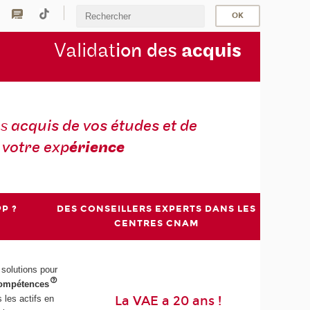
Validat
ion des
acquis
es
acquis de vos études et de
votre exp
érience
P ?
DES CONSEILLERS EXPERTS DANS LES
CENTRES CNAM
 solutions pour
compétences
La VAE a 20 ans !
 les actifs en