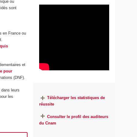
mique ou
lidés sont
 en France ou
t.
cquis
glementaires et
ce pour
rmations (DNF).
r dans leurs
pour les
Télécharger les statistiques de
réussite
Consulter le profil des auditeurs
du Cnam