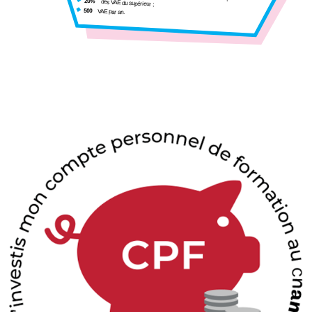
20%
des VAE du supérieur ;
500
VAE par an.