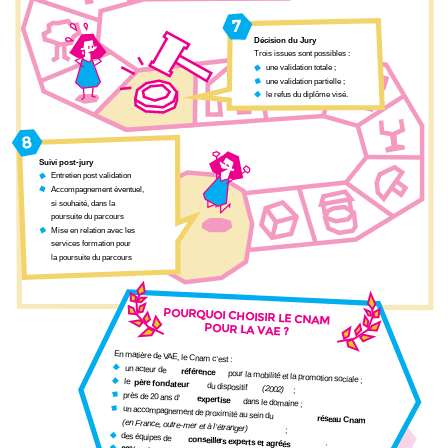
7
Décision du Jury
Trois issues sont possibles :
une validation totale ;
une validation partielle ;
le refus du diplôme visé.
8
Suivi post-jury
Entretien post validation
Accompagnement éventuel,
si souhaité, dans la
poursuite du parcours
Mise en relation avec les
services formation pour
la poursuite du parcours
POURQUOI CHOISIR LE CNAM
POUR LA VAE ?
En matière de VAE, le Cnam c’est :
un acteur de
référence
pour la mobilité et la promotion sociale ;
le
père fondateur
du dispositif
(2002)
;
près de 20 ans d’
expertise
dans le domaine ;
un accompagnement de proximité au sein du
réseau Cnam
(en France, outre-mer et à l’étranger)
;
des équipes de
conseillers experts et agréés
;