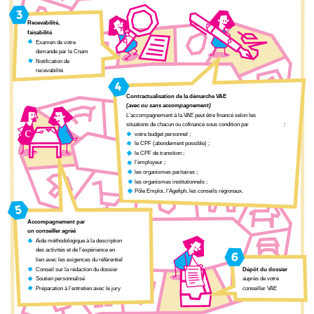
3
Recevabilité,
faisabilité
Examen de votre
demande par le Cnam
Notification de
recevabilité
4
Contractualisation de la démarche VAE
(avec ou sans accompagnement)
L’accompagnement à la VAE peut être financé selon les
situations de chacun ou cofinancé sous condition par
:
c
votre budget personnel ;
le CPF (abondement possible) ;
le CPF de transition ;
l’employeur ;
les organismes paritaires ;
les organismes institutionnels ;
Pôle Emploi, l’Agefiph, les conseils régionaux.
5
Accompagnement par
un conseiller agréé
Aide méthodologique à la description
des activités et de l’expérience en
6
lien avec les exigences du référentiel
Conseil sur la rédaction du dossier
Dépôt du dossier
auprès de votre
Soutien personnalisé
Préparation à l’entretien avec le jury
conseiller VAE