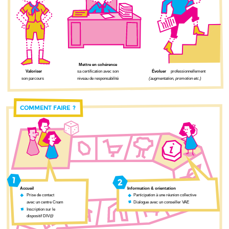
Mettre en cohérence
Valoriser
sa certification avec son
Évoluer
professionnellement
son parcours
niveau de responsabilité
(augmentation, promotion etc.)
COMMENT FAIRE
?
1
2
Accueil
Information & orientation
Prise de contact
Participation à une réunion collective
avec un centre Cnam
Dialogue avec un conseiller VAE
Inscription sur le
dispositif DIV@