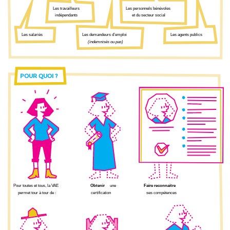
Les personnels bénévoles
Les travailleurs
et du secteur social
indépendants
Les demandeurs d’emploi
Les salariés
Les agents publics
(indemnisés ou pas)
POUR QUOI ?
Pour toutes et tous, la VAE
Obtenir
une
Faire reconnaitre
permet tour à tour de :
certification
ses compétences