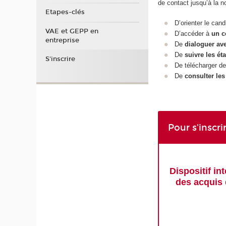
de contact jusqu’à la no
Etapes-clés
D’orienter le cand
VAE et GEPP en
D’accéder à
un c
entreprise
De
dialoguer ave
De
suivre les ét
S'inscrire
De télécharger d
De
consulter les
Pour s'inscri
Dispositif int
des acquis 