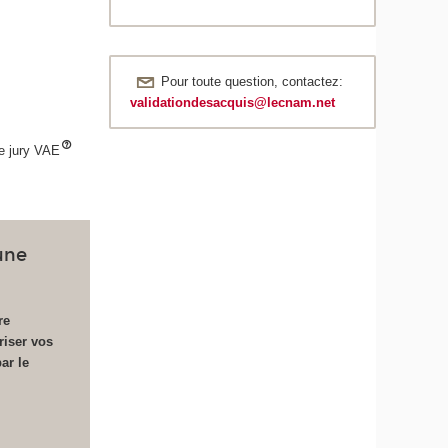
Pour toute question, contactez:
validationdesacquis@lecnam.net
de jury VAE
une
re
riser vos
ar le