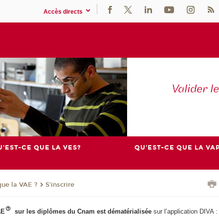
Accès directs
Valider l
'EST-CE QUE LA VES?
QU'EST-CE QUE LA VAP
que la VAE ?
S'inscrire
AE
sur les diplômes du Cnam est dématérialisée
sur l’application DIVA :