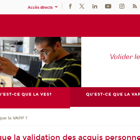
Accès directs
Valider l
'EST-CE QUE LA VES?
QU'EST-CE QUE LA VAP
que la VAPP ?
que la validation des acquis personne