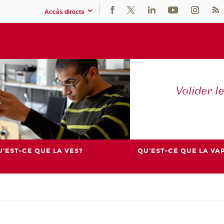
Accès directs
Valider l
'EST-CE QUE LA VES?
QU'EST-CE QUE LA VAP