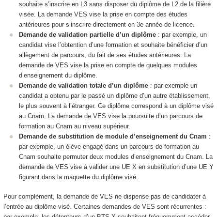
souhaite s’inscrire en L3 sans disposer du diplôme de L2 de la filière
visée. La demande VES
vise la prise en compte des études
antérieures pour s’inscrire directement en 3e année de licence.
Demande de validation partielle d’un diplôme
: par exemple, un
candidat vise l’obtention d’une formation et souhaite bénéficier d’un
allègement de parcours, du fait de ses études antérieures. La
demande de VES
vise la prise en compte de quelques modules
d’enseignement du diplôme.
Demande de validation totale d’un diplôme
: par exemple un
candidat a obtenu par le passé un diplôme d’un autre établissement,
le plus souvent à l’étranger. Ce diplôme correspond à un diplôme visé
au Cnam. La demande de VES
vise la poursuite d’un parcours de
formation au Cnam au niveau supérieur.
Demande de substitution de module d’enseignement du Cnam
:
par exemple, un élève engagé dans un parcours de formation au
Cnam souhaite permuter deux modules d’enseignement du Cnam. La
demande de VES
vise à valider une UE X en substitution d’une UE Y
figurant dans la maquette du diplôme visé.
Pour complément, la demande de VES
ne dispense pas de candidater à
l’entrée au diplôme visé. Certaines demandes de VES
sont récurrentes :
par exemple, les détenteurs d’un BTS X souhaitent fréquemment accéder