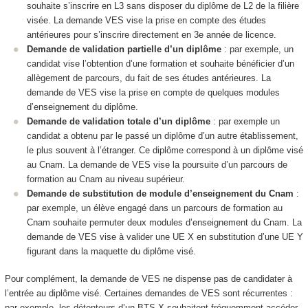
souhaite s’inscrire en L3 sans disposer du diplôme de L2 de la filière
visée. La demande VES
vise la prise en compte des études
antérieures pour s’inscrire directement en 3e année de licence.
Demande de validation partielle d’un diplôme
: par exemple, un
candidat vise l’obtention d’une formation et souhaite bénéficier d’un
allègement de parcours, du fait de ses études antérieures. La
demande de VES
vise la prise en compte de quelques modules
d’enseignement du diplôme.
Demande de validation totale d’un diplôme
: par exemple un
candidat a obtenu par le passé un diplôme d’un autre établissement,
le plus souvent à l’étranger. Ce diplôme correspond à un diplôme visé
au Cnam. La demande de VES
vise la poursuite d’un parcours de
formation au Cnam au niveau supérieur.
Demande de substitution de module d’enseignement du Cnam
:
par exemple, un élève engagé dans un parcours de formation au
Cnam souhaite permuter deux modules d’enseignement du Cnam. La
demande de VES
vise à valider une UE X en substitution d’une UE Y
figurant dans la maquette du diplôme visé.
Pour complément, la demande de VES
ne dispense pas de candidater à
l’entrée au diplôme visé. Certaines demandes de VES
sont récurrentes :
par exemple, les détenteurs d’un BTS X souhaitent fréquemment accéder