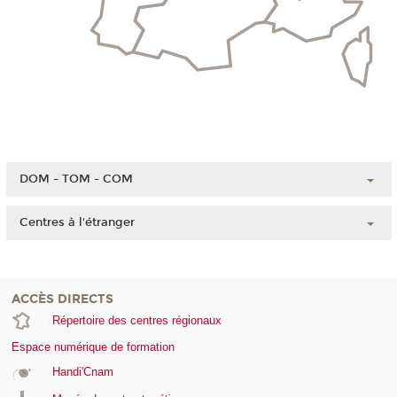
DOM - TOM - COM
Guadeloupe
Centres à l'étranger
Guyane
Chine
Martinique
Côte d'Ivoire
Mayotte
ACCÈS DIRECTS
Liban
La Réunion
Répertoire des centres régionaux
Maroc
Nouvelle-Calédonie
Espace numérique de formation
Polynésie française
Handi'Cnam